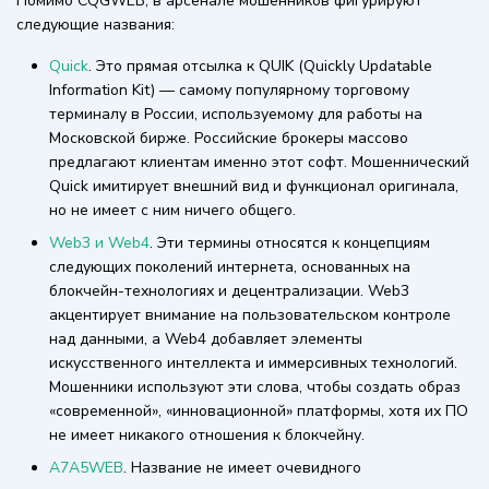
Помимо CQGWEB, в арсенале мошенников фигурируют
следующие названия:
Quick
. Это прямая отсылка к QUIK (Quickly Updatable
Information Kit) — самому популярному торговому
терминалу в России, используемому для работы на
Московской бирже. Российские брокеры массово
предлагают клиентам именно этот софт. Мошеннический
Quick имитирует внешний вид и функционал оригинала,
но не имеет с ним ничего общего.
Web3 и Web4
. Эти термины относятся к концепциям
следующих поколений интернета, основанных на
блокчейн-технологиях и децентрализации. Web3
акцентирует внимание на пользовательском контроле
над данными, а Web4 добавляет элементы
искусственного интеллекта и иммерсивных технологий.
Мошенники используют эти слова, чтобы создать образ
«современной», «инновационной» платформы, хотя их ПО
не имеет никакого отношения к блокчейну.
A7A5WEB
. Название не имеет очевидного