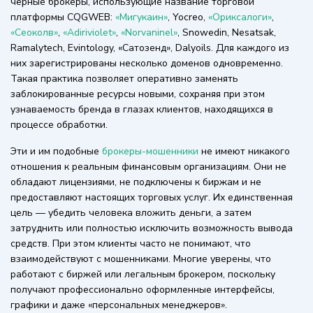
черные брокеры, использующие название торговой
платформы CQGWEB:
«Мигукаин»
, Yocreo,
«Ориксалоги»
,
«Сеоколв»
,
«Adiriviolet»
,
«Norvaninel»
, Snowedin, Nesatsak,
Ramalytech, Evintology, «Сатозенд», Dalyoils. Для каждого из
них зарегистрированы несколько доменов одновременно.
Такая практика позволяет оперативно заменять
заблокированные ресурсы новыми, сохраняя при этом
узнаваемость бренда в глазах клиентов, находящихся в
процессе обработки.
Эти и им подобные
брокеры-мошенники
не имеют никакого
отношения к реальным финансовым организациям. Они не
обладают лицензиями, не подключены к биржам и не
предоставляют настоящих торговых услуг. Их единственная
цель — убедить человека вложить деньги, а затем
затруднить или полностью исключить возможность вывода
средств. При этом клиенты часто не понимают, что
взаимодействуют с мошенниками. Многие уверены, что
работают с биржей или легальным брокером, поскольку
получают профессионально оформленные интерфейсы,
графики и даже «персональных менеджеров».