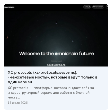
XC protocols (xc-protocols.systems):
«межсетевые мосты», которые ведут только в
один карман
XC protocols — платформа, которая выдает себя за
инфраструктурный сервис для работы с блокчейн-
моста...
15 июля 2026