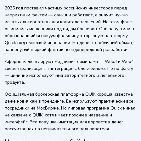
2025 год поставил частных российских инвесторов перед
неприятным фактом — санкции работают, а значит нужно
искать альтернативы для капиталовложений. На этом фоне
оживились мошенники под видом брокеров. Они запустили в
образовавшийся вакуум фальшивую торговую платформу
Quick под вывеской инновации. На деле это обычный обман,
завернутый в яркий фантик псевдопередовой разработки.
Аферисты жонглируют модными терминами — Web3 и Web4,
«децентрализация», «интеграция с блокчейном». Но по факту
— цинично используют имя авторитетного и легального
продукта.
Официальная брокерская платформа QUIK хороша известна
даже новичкам в трейдинге. Ее используют практически все
посредники на МосБирже. Но липовая программа Quick никак
не связана с QUIK, хотя имеет похожее название и
интерфейс. Это ловушка-имитация для воровства денег,
рассчитанная на невнимательного пользователя.