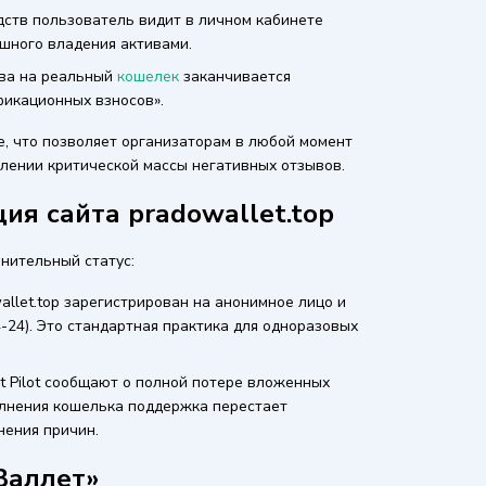
дств пользователь видит в личном кабинете
шного владения активами.
тва на реальный
кошелек
заканчивается
фикационных взносов».
, что позволяет организаторам в любой момент
плении критической массы негативных отзывов.
ия сайта pradowallet.top
нительный статус:
allet.top зарегистрирован на анонимное лицо и
-24). Это стандартная практика для одноразовых
t Pilot сообщают о полной потере вложенных
олнения кошелька поддержка перестает
нения причин.
Валлет»