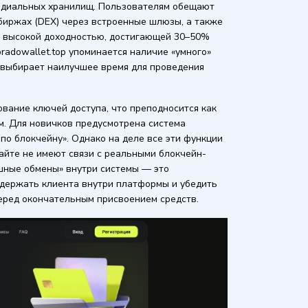
тодиальных хранилищ. Пользователям обещают
биржах (DEX) через встроенные шлюзы, а также
о высокой доходностью, достигающей 30–50%
pradowallet.top упоминается наличие «умного»
 выбирает наилучшее время для проведения
ование ключей доступа, что преподносится как
м. Для новичков предусмотрена система
по блокчейну». Однако на деле все эти функции
айте не имеют связи с реальными блокчейн-
ешные обмены» внутри системы — это
удержать клиента внутри платформы и убедить
перед окончательным присвоением средств.