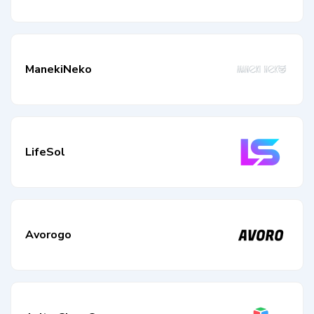
ManekiNeko
LifeSol
Avorogo