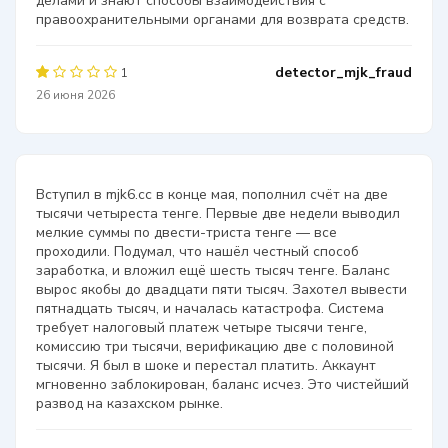
делами и знают способы взаимодействия с
правоохранительными органами для возврата средств.
detector_mjk_fraud
1
26 июня 2026
Вступил в mjk6.cc в конце мая, пополнил счёт на две
тысячи четыреста тенге. Первые две недели выводил
мелкие суммы по двести-триста тенге — все
проходили. Подумал, что нашёл честный способ
заработка, и вложил ещё шесть тысяч тенге. Баланс
вырос якобы до двадцати пяти тысяч. Захотел вывести
пятнадцать тысяч, и началась катастрофа. Система
требует налоговый платеж четыре тысячи тенге,
комиссию три тысячи, верификацию две с половиной
тысячи. Я был в шоке и перестал платить. Аккаунт
мгновенно заблокирован, баланс исчез. Это чистейший
развод на казахском рынке.