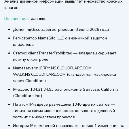
Анализ доменной информации выявляет множество красных
флагов:
Domain Tools
данные:
Домен mjk6.cc зарегистрирован 8 июня 2026 года
Регистратор NameSilo, LLC с анонимной защитой
владельца
Статус: clientTransferProhibited — владелец скрывает
истину о контроле
Nameservers: JERRY.NS.CLOUDFLARE.COM,
WALK.NS.CLOUDFLARE.COM (стандартная маскировка
через Cloudflare)
IP-адрес 104.21.34.93 расположен в San Jose, California
(Cloudflare Inc.)
На этом IP-адресе размещены 1346 других сайтов —
типичная схема мошенников использовать дешевый
хостинг с множеством проектов
История IP изменений показывает только 1 изменение на