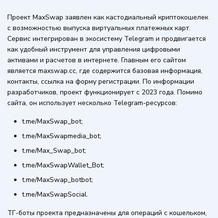
Проект MaxSwap заявлен как кастодиальный криптокошелек
с возможностью выпуска виртуальных платежных карт.
Сервис интегрирован в экосистему Telegram и продвигается
как удобный инструмент для управления цифровыми
активами и расчетов в интернете. Главным его сайтом
является maxswap.cc, где содержится базовая информация,
контакты, ссылка на форму регистрации. По информации
разработчиков, проект функционирует с 2023 года. Помимо
сайта, он использует несколько Telegram-ресурсов:
t.me/MaxSwap_bot;
t.me/MaxSwapmedia_bot;
t.me/Max_Swap_bot;
t.me/MaxSwapWallet_Bot;
t.me/MaxSwap_botbot;
t.me/MaxSwapSocial.
ТГ-боты проекта предназначены для операций с кошельком,