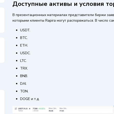
Доступные активы и условия то
В презентационных материалах представители биржи заяв
которыми клиенты Rapira могут распоряжаться. В число са
USDT.
BTC.
ETH.
USDC.
LTC.
TRX.
BNB.
DAI.
TON.
DOGE и т.д.