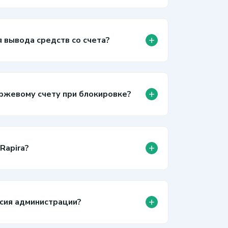
+
я вывода средств со счета?
+
биржевому счету при блокировке?
+
Rapira?
+
асия администрации?