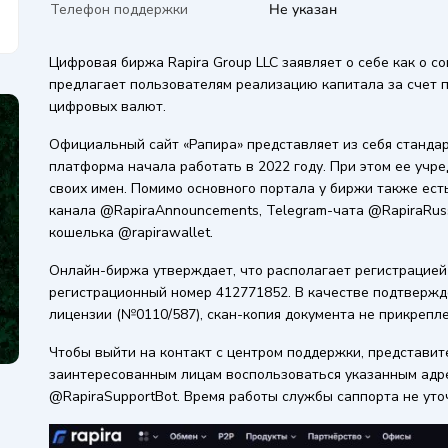
Телефон поддержки
Не указан
Цифровая биржа Rapira Group LLC заявляет о себе как о 
предлагает пользователям реализацию капитала за счет 
цифровых валют.
Официальный сайт «Рапира» представляет из себя стандар
платформа начала работать в 2022 году. При этом ее учр
своих имен. Помимо основного портала у биржи также ест
канала @RapiraAnnouncements, Telegram-чата @RapiraRuss
кошелька @rapirawallet.
Онлайн-биржа утверждает, что располагает регистрацией 
регистрационный номер 412771852. В качестве подтвержд
лицензии (№0110/587), скан-копия документа не прикрепле
Чтобы выйти на контакт с центром поддержки, представит
заинтересованным лицам воспользоваться указанным адре
@RapiraSupportBot. Время работы службы саппорта не уто