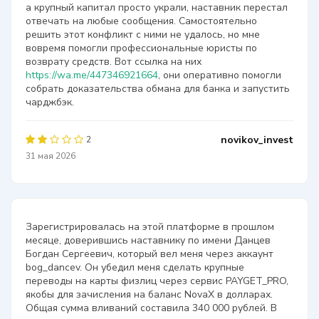
а крупный капитал просто украли, наставник перестал
отвечать на любые сообщения. Самостоятельно
решить этот конфликт с ними не удалось, но мне
вовремя помогли профессиональные юристы по
возврату средств. Вот ссылка на них
https://wa.me/447346921664
, они оперативно помогли
собрать доказательства обмана для банка и запустить
чарджбэк.
novikov_invest
2
31 мая 2026
Зарегистрировалась на этой платформе в прошлом
месяце, доверившись наставнику по имени Данцев
Богдан Сергеевич, который вел меня через аккаунт
bog_dancev. Он убедил меня сделать крупные
переводы на карты физлиц через сервис PAYGET_PRO,
якобы для зачисления на баланс NovaX в долларах.
Общая сумма вливаний составила 340 000 рублей. В