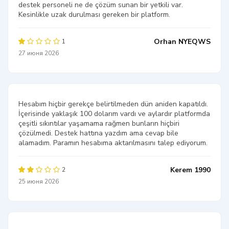
destek personeli ne de çözüm sunan bir yetkili var.
Kesinlikle uzak durulması gereken bir platform.
Orhan NYEQWS
1
27 июня 2026
Hesabım hiçbir gerekçe belirtilmeden dün aniden kapatıldı.
İçerisinde yaklaşık 100 dolarım vardı ve aylardır platformda
çeşitli sıkıntılar yaşamama rağmen bunların hiçbiri
çözülmedi. Destek hattına yazdım ama cevap bile
alamadım. Paramın hesabıma aktarılmasını talep ediyorum.
Kerem 1990
2
25 июня 2026