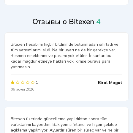
Отзывы о Bitexen
4
Bitexen hesabımı hiçbir bildirimde bulunmadan sıfırladı ve
tüm yatırımlarımı sildi. Ne bir uyarı ne de bir gerekçe var.
Resmen emeklerimi ve paramı yok ettiler. İnsanları bu
kadar mağdur etmeye hakları yok, kimse buraya para
yatırmasın.
Birol Mogut
1
06 июля 2026
Bitexen üzerinde güncelleme yapıldıktan sonra tüm
varlıklarımı kaybettim. Bakiyem sıfırlandı ve hiçbir şekilde
açıklama yapılmıyor. Aylardır süren bir süreç var ve ne bir