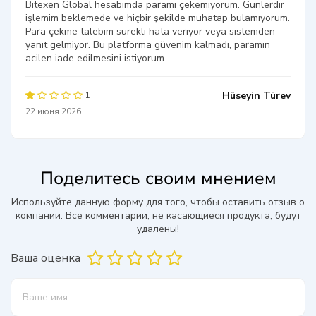
Bitexen Global hesabımda paramı çekemiyorum. Günlerdir
işlemim beklemede ve hiçbir şekilde muhatap bulamıyorum.
Para çekme talebim sürekli hata veriyor veya sistemden
yanıt gelmiyor. Bu platforma güvenim kalmadı, paramın
acilen iade edilmesini istiyorum.
Hüseyin Türev
1
22 июня 2026
Поделитесь своим мнением
Используйте данную форму для того, чтобы оставить отзыв о
компании. Все комментарии, не касающиеся продукта, будут
удалены!
Ваша оценка