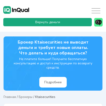
Вернуть деньги
Брокер Ktaisecurities не выводит
деньги и требует новые оплаты.
Что делать и куда обращаться?
Не платите больше! Получите бесплатную
консультацию и доступ к инструкции по возврату
средств.
Подробнее
Главная
/
Брокеры
/
Ktaisecurities