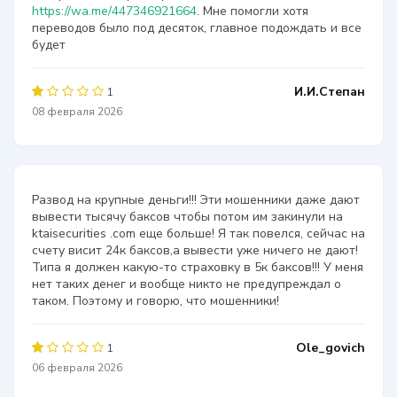
https://wa.me/447346921664
. Мне помогли хотя
переводов было под десяток, главное подождать и все
будет
И.И.Степан
1
08 февраля 2026
Развод на крупные деньги!!! Эти мошенники даже дают
вывести тысячу баксов чтобы потом им закинули на
ktaisecurities .com еще больше! Я так повелся, сейчас на
счету висит 24к баксов,а вывести уже ничего не дают!
Типа я должен какую-то страховку в 5к баксов!!! У меня
нет таких денег и вообще никто не предупреждал о
таком. Поэтому и говорю, что мошенники!
Ole_govich
1
06 февраля 2026