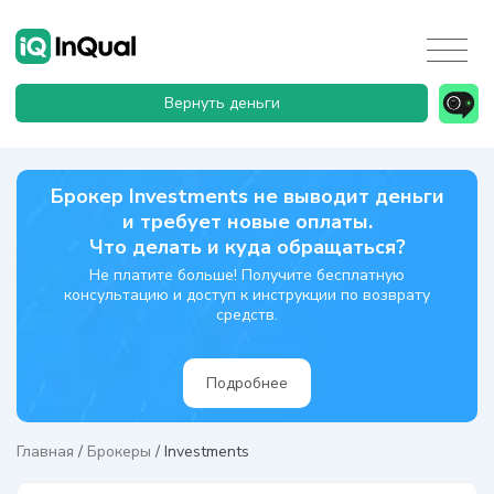
Вернуть деньги
Брокер Investments не выводит деньги
и требует новые оплаты.
Что делать и куда обращаться?
Не платите больше! Получите бесплатную
консультацию и доступ к инструкции по возврату
средств.
Подробнее
Главная
/
Брокеры
/
Investments