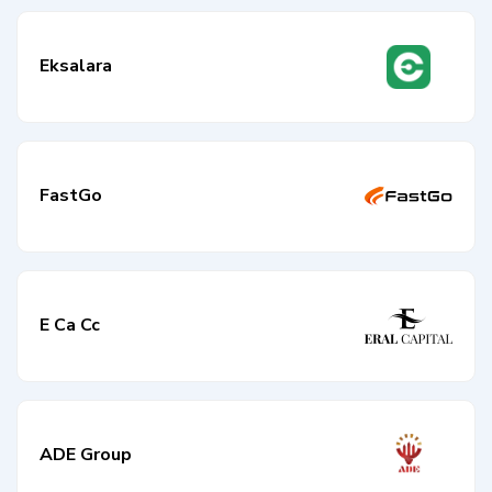
Eksalara
FastGo
E Ca Cc
ADE Group