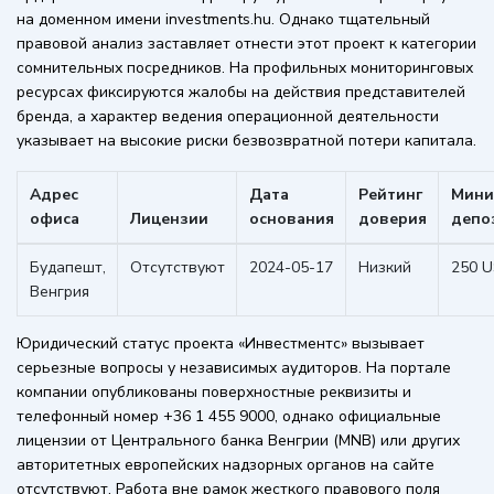
на доменном имени investments.hu. Однако тщательный
правовой анализ заставляет отнести этот проект к категории
сомнительных посредников. На профильных мониторинговых
ресурсах фиксируются жалобы на действия представителей
бренда, а характер ведения операционной деятельности
указывает на высокие риски безвозвратной потери капитала.
Адрес
Дата
Рейтинг
Мини
офиса
Лицензии
основания
доверия
депо
Будапешт,
Отсутствуют
2024-05-17
Низкий
250 
Венгрия
Юридический статус проекта «Инвестментс» вызывает
серьезные вопросы у независимых аудиторов. На портале
компании опубликованы поверхностные реквизиты и
телефонный номер +36 1 455 9000, однако официальные
лицензии от Центрального банка Венгрии (MNB) или других
авторитетных европейских надзорных органов на сайте
отсутствуют. Работа вне рамок жесткого правового поля