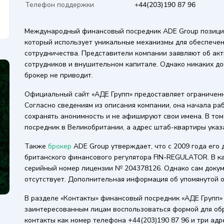
Телефон поддержки
+44(203)190 87 96
Международный финансовый посредник ADE Group позицио
который использует уникальные механизмы для обеспечен
сотрудничества. Представители компании заявляют об ак
сотрудников и внушительном капитале. Однако никаких д
брокер не приводит.
Официальный сайт «АДЕ Групп» предоставляет ограничен
Согласно сведениям из описания компании, она начала раб
сохранять анонимность и не афишируют свои имена. В том
посредник в Великобритании, а адрес штаб-квартиры указан
Также
брокер
ADE Group утверждает, что с 2009 года его
британского финансового регулятора FIN-REGULATOR. В к
серийный номер лицензии № 204378126. Однако сам докум
отсутствует. Дополнительная информация об упомянутой о
В разделе «Контакты» финансовый посредник «АДЕ Групп»
заинтересованным лицам воспользоваться формой для обр
контакты как номер телефона +44(203)190 87 96 и три ад