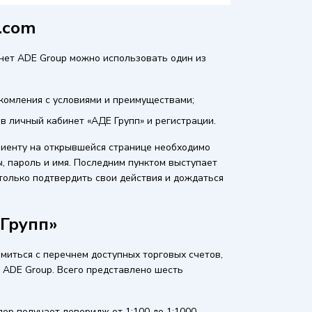
.com
инет ADE Group можно использовать один из
комления с условиями и преимуществами;
 в личный кабинет «АДЕ Групп» и регистрации.
лиенту на открывшейся странице необходимо
ы, пароль и имя. Последним пунктом выступает
только подтвердить свои действия и дождаться
 Групп»
миться с перечнем доступных торговых счетов,
 ADE Group. Всего представлено шесть
р получает леверидж от 1:100 до 1:1000,