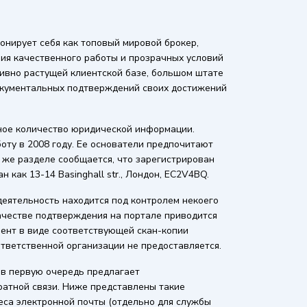
нирует себя как топовый мировой брокер,
ия качественного работы и прозрачных условий
тивно растущей клиентской базе, большом штате
окументальных подтверждений своих достижений
ное количество юридической информации.
оту в 2008 году. Ее основатели предпочитают
 же разделе сообщается, что зарегистрирован
 как 13-14 Basinghall str., Лондон, EC2V4BQ.
 деятельность находится под контролем некоего
ачестве подтверждения на портале приводится
ент в виде соответствующей скан-копии
тветственной организации не предоставляется.
 в первую очередь предлагает
атной связи. Ниже представлены такие
реса электронной почты (отдельно для службы