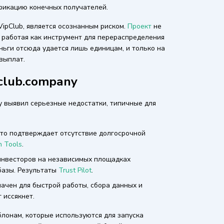
фикацию конечных получателей.
VipClub, является осознанным риском.
Проект
не
 работая как инструмент для перераспределения
ньги отсюда удается лишь единицам, и только на
выплат.
club.company
y выявил серьезные недостатки, типичные для
то подтверждает отсутствие долгосрочной
 Tools
.
инвесторов на независимых площадках
базы. Результаты
Trust Pilot
.
ачен для быстрой работы, сбора данных и
 иссякнет.
лонам, которые используются для запуска