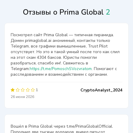
Отзывы о Prima Global
2
Посмотрел сайт Prima Global — типичная пирамида.
Домен primaglobal.ai анонимный, контакты только
Telegram, все графики вымышленные, Trust Pilot
отсутствует. Но это я такой умный после того как слил
на этот скам 4304 баксов. Юристы помогли
разобраться, спасибо им!. Свяжитесь в
Telegram:
https://t.me/PomoschSVozvratom
. Помогают с
расследованием и взаимодействием с органами.
CryptoAnalyst_2024
1
26 июня 2026
Вошёл в Prima Global через t.me/PrimaGlobalOfficial.
Пополнил две тысячи долларов, вывел пятьсот.