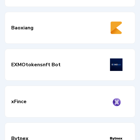
Baoxiang
EXMOtokensnft Bot
xFince
Bytnex