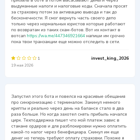
прибыль в боте а потом высасывают деньги через
выдуманные налоги и налоговые коды. Сначала просят
за страховку потом за активацию вывода и так до
бесконечности. Я смог вернуть часть своего депо
только через нормальных юристов которые работают
по возвратам из таких скам-ботов. Вот их контакт в
вотсап
https://wa.me/447346921664
напиши им срочно
пока твои транзакции еще можно отследить в сети.
invest_king_2026
1
19 мая 2026
Запустил этого бота и повелся на красивые обещания
про синхронизацию с терминалом. Закинул немного
крипты и реально через день на балансе стало в два
раза больше. Но когда захотел снять прибыль начался
цирк. Техподдержка пишет что мой платеж завис в
стакане ордеров и для разблокировки нужно оплатить
какой-то налог через бенефициара. Скинул им еще
денег но теперь требуют оплату страховки. Похоже я