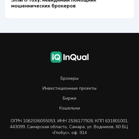
SmartProxy: невидимый помощник
мошеннических брокеров
Брокеры
Инвестиционные проекты
Биржи
Кошельки
ОГРН
1062536055053
,
ИНН
2536177928
,
КПП 631801001
,
443099
,
Самарская область, Самара,
ул. Водников, 60 БЦ
«Глобус», оф. 914