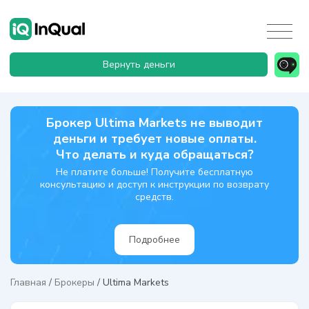
Вернуть деньги
Брокер Ultima Markets не выводит
деньги и требует новые оплаты.
Что делать и куда обращаться?
Не платите больше! Получите бесплатную
консультацию и доступ к инструкции по возврату
средств.
Подробнее
Главная
/
Брокеры
/
Ultima Markets