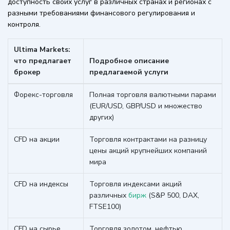
доступность своих услуг в различных странах и регионах с
разными требованиями финансового регулирования и
контроля.
Ultima Markets:
что предлагает
Подробное описание
брокер
предлагаемой услуги
Форекс-торговля
Полная торговля валютными парами
(EUR/USD, GBP/USD и множество
других)
CFD на акции
Торговля контрактами на разницу
цены акций крупнейших компаний
мира
CFD на индексы
Торговля индексами акций
различных
бирж
(S&P 500, DAX,
FTSE100)
CFD на сырье
Торговля золотом, нефтью,