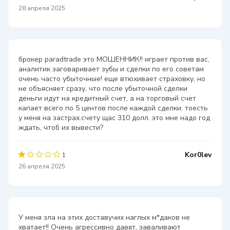
28 апреля 2025
брокер paradtrade это МОШЕННИК!! играет против вас,
аналитик заговаривает зубы и сделки по его советам
очень часто убыточные! еще втюхивает страховку, но
не объясняет сразу, что после убыточной сделки
деньги идут на кредитный счет, а на торговый счет
капает всего по 5 центов после каждой сделки. тоесть
у меня на застрах.счету щас 310 долл. это мне надо год
ждать, чтоб их вывести?
Kor0lev
1
26 апреля 2025
У меня зла на этих доставучих наглых м*даков не
хватает!! Очень агрессивно давят, заваливают