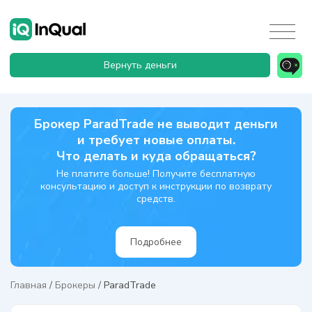
Вернуть деньги
Брокер ParadTrade не выводит деньги
и требует новые оплаты.
Что делать и куда обращаться?
Не платите больше! Получите бесплатную
консультацию и доступ к инструкции по возврату
средств.
Подробнее
Главная
/
Брокеры
/
ParadTrade