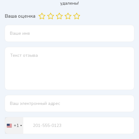
удалены!
Ваша оценка
+1
United
States