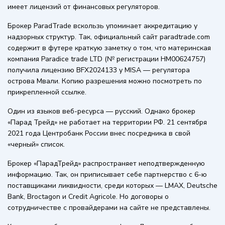
имеет лицензий от финансовых регуляторов.
Брокер ParadTrade вскользь упоминает аккредитацию у
надзорных структур. Так, официальный сайт paradtrade.com
содержит в футере краткую заметку о том, что материнская
компания Paradice trade LTD (№ регистрации HM00624757)
получила лицензию BFX2024133 у MISA — регулятора
острова Мвали. Копию разрешения можно посмотреть по
прикрепленной ссылке.
Один из языков веб-ресурса — русский. Однако брокер
«Парад Трейд» не работает на территории РФ. 21 сентября
2021 года Центробанк России внес посредника в свой
«черный» список.
Брокер «ПарадТрейд» распространяет неподтвержденную
информацию. Так, он приписывает себе партнерство с 6-ю
поставщиками ликвидности, среди которых — LMAX, Deutsche
Bank, Broctagon и Credit Agricole. Но договоры о
сотрудничестве с провайдерами на сайте не представлены.