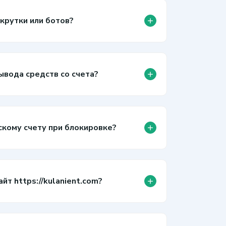
+
крутки или ботов?
+
ывода средств со счета?
+
скому счету при блокировке?
+
т https://kulanient.com?