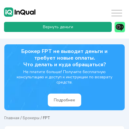
Вернуть деньги
Брокер FPT не выводит деньги и
требует новые оплаты.
Что делать и куда обращаться?
Не платите больше! Получите бесплатную
консультацию и доступ к инструкции по возврату
средств.
Подробнее
Главная
/
Брокеры
/
FPT