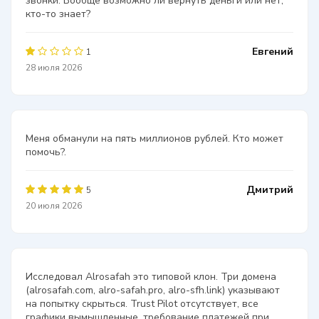
звонки. Вообще возможно ли вернуть деньги или нет,
кто-то знает?
Евгений
1
28 июля 2026
Меня обманули на пять миллионов рублей. Кто может
помочь?.
Дмитрий
5
20 июля 2026
Исследовал Alrosafah это типовой клон. Три домена
(alrosafah.com, alro-safah.pro, alro-sfh.link) указывают
на попытку скрыться. Trust Pilot отсутствует, все
графики вымышленные, требование платежей при