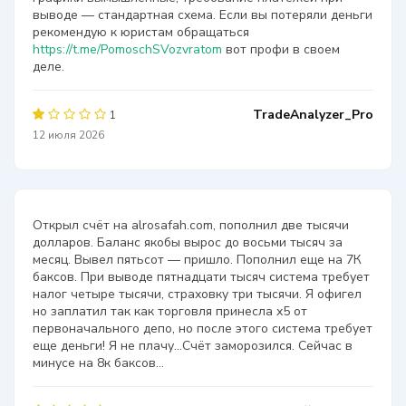
выводе — стандартная схема. Если вы потеряли деньги
рекомендую к юристам обращаться
https://t.me/PomoschSVozvratom
вот профи в своем
деле.
TradeAnalyzer_Pro
1
12 июля 2026
Открыл счёт на alrosafah.com, пополнил две тысячи
долларов. Баланс якобы вырос до восьми тысяч за
месяц. Вывел пятьсот — пришло. Пополнил еще на 7К
баксов. При выводе пятнадцати тысяч система требует
налог четыре тысячи, страховку три тысячи. Я офигел
но заплатил так как торговля принесла х5 от
первоначального депо, но после этого система требует
еще деньги! Я не плачу…Счёт заморозился. Сейчас в
минусе на 8к баксов…