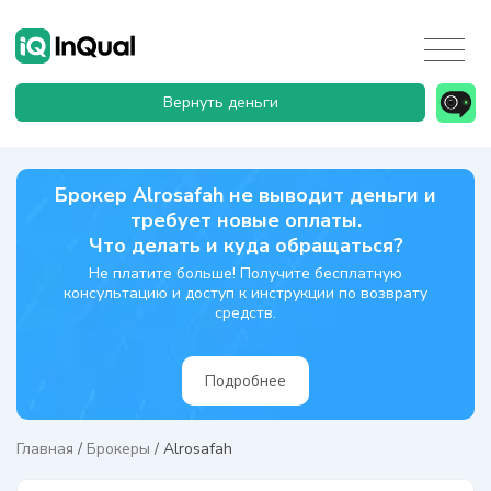
Вернуть деньги
Брокер Alrosafah не выводит деньги и
требует новые оплаты.
Что делать и куда обращаться?
Не платите больше! Получите бесплатную
консультацию и доступ к инструкции по возврату
средств.
Подробнее
Главная
/
Брокеры
/
Alrosafah