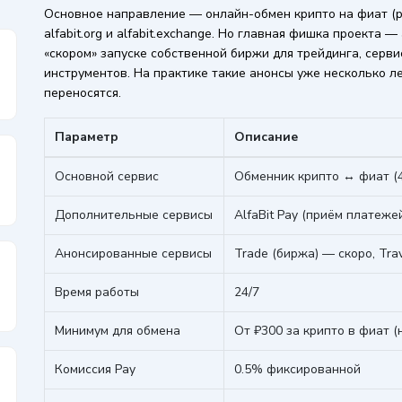
Основное направление — онлайн-обмен крипто на фиат (ру
alfabit.org и alfabit.exchange. Но главная фишка проекта
«скором» запуске собственной биржи для трейдинга, серви
инструментов. На практике такие анонсы уже несколько ле
переносятся.
Параметр
Описание
Основной сервис
Обменник крипто ↔ фиат (4
Дополнительные сервисы
AlfaBit Pay (приём платеже
Анонсированные сервисы
Trade (биржа) — скоро, Tra
Время работы
24/7
Минимум для обмена
От ₽300 за крипто в фиат (
Комиссия Pay
0.5% фиксированной