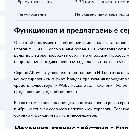
Время транзакции
5-30 минут (зависит от сет
Регулирование
Не указано явно; зарегист
Функционал и предлагаемые сер
Основной инструмент — обменник криптовалют на alfabit.o
Ethereum, USDT, Toncoin и ещё более 1500 криптовалют в
валюты, а также проводить обратные операции. Процесс
направление, вводишь реквизиты, делаешь платеж в ука
Сервис AlfaBit Pay позволяет компаниям и ИП принимать 
конвертированием в фиат. Каждая транзакция проходит ч
средств. Существует и Web3-кошелек для хранения более 1
предложение среди обменников.
В экосистеме также размещена система оценки риска крип
в чёрных списках сервисов нелегальной торговли. Телегра
основным функциям прямо в мессенджере.
Механика взаимодействия с би