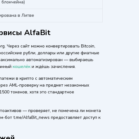
и блокчейна)
рирована в Литве
висы AlfaBit
rg. Через сайт можно конвертировать Bitcoin,
 российские рубли, доллары или другие фиатные
 максимально автоматизирован — выбираешь
занный
кошелёк
и ждёшь зачисления.
платежи в крипто с автоматическим
ерез AML-проверку на предмет незаконных
500 токенов, хотя это стандартное
тоактивов — проверяет, не помечена ли монета
м-бот t.me/AlfaBit_news предоставляет доступ к
ржей