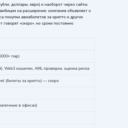
бли, доллары, евро) и наоборот через сайты
 — амбиции на расширение: компания объявляет о
са покупки авиабилетов за крипто и других
т говорят «скоро», но сроки постоянно
000+ пар)
й), Web3 кошелек, AML-проверка, оценка риска
vel (билеты за крипто) — скоро
наличные в офисах)